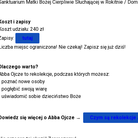
Sanktuarium Matki Bożej Cierpliwie Słuchającej w Rokitnie / Do
Koszt i zapisy
Koszt udziału: 240 zł
Zapisy:
tutaj
Liczba miejsc ograniczona! Nie czekaj! Zapisz się już dziś!
Dlaczego warto?
Abba Ojcze to rekolekcje, podczas których możesz:
- poznać nowe osoby
- pogłębić swoją wiarę
- uświadomić sobie dzieciństwo Boże
Dowiedz się więcej o Abba Ojcze
→
Czym są rekolekcje