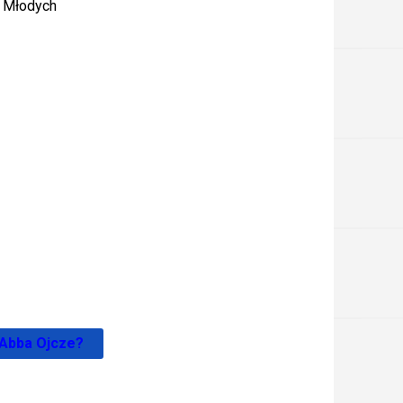
m Młodych
 Abba Ojcze?